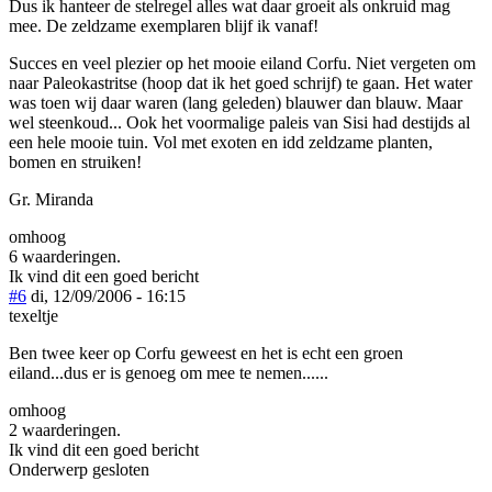
Dus ik hanteer de stelregel alles wat daar groeit als onkruid mag
mee. De zeldzame exemplaren blijf ik vanaf!
Succes en veel plezier op het mooie eiland Corfu. Niet vergeten om
naar Paleokastritse (hoop dat ik het goed schrijf) te gaan. Het water
was toen wij daar waren (lang geleden) blauwer dan blauw. Maar
wel steenkoud... Ook het voormalige paleis van Sisi had destijds al
een hele mooie tuin. Vol met exoten en idd zeldzame planten,
bomen en struiken!
Gr. Miranda
omhoog
6 waarderingen.
Ik vind dit een goed bericht
#6
di, 12/09/2006 - 16:15
texeltje
Ben twee keer op Corfu geweest en het is echt een groen
eiland...dus er is genoeg om mee te nemen......
omhoog
2 waarderingen.
Ik vind dit een goed bericht
Onderwerp gesloten