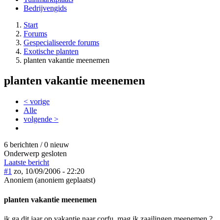
Bedrijvengids
Start
Forums
Gespecialiseerde forums
Exotische planten
planten vakantie meenemen
planten vakantie meenemen
< vorige
Alle
volgende >
6 berichten / 0 nieuw
Onderwerp gesloten
Laatste bericht
#1
zo, 10/09/2006 - 22:20
Anoniem (anoniem geplaatst)
planten vakantie meenemen
ik ga dit jaar op vakantie naar corfu, mag ik zaailingen meenemen ?