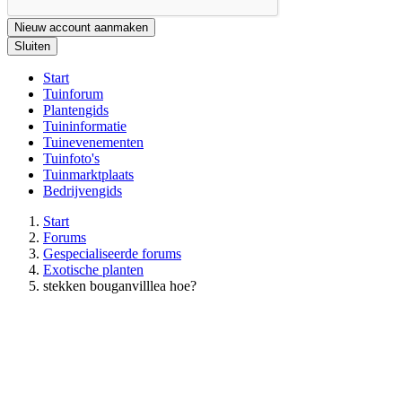
Nieuw account aanmaken
Sluiten
Start
Tuinforum
Plantengids
Tuininformatie
Tuinevenementen
Tuinfoto's
Tuinmarktplaats
Bedrijvengids
Start
Forums
Gespecialiseerde forums
Exotische planten
stekken bouganvilllea hoe?