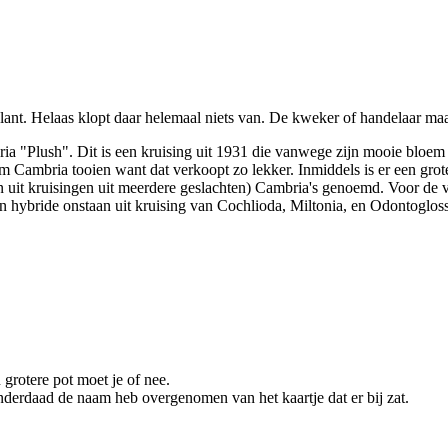
plant. Helaas klopt daar helemaal niets van. De kweker of handelaar ma
a "Plush". Dit is een kruising uit 1931 die vanwege zijn mooie bloe
naam Cambria tooien want dat verkoopt zo lekker. Inmiddels is er een g
uit kruisingen uit meerdere geslachten) Cambria's genoemd. Voor de ve
n hybride onstaan uit kruising van Cochlioda, Miltonia, en Odontoglos
 grotere pot moet je of nee.
inderdaad de naam heb overgenomen van het kaartje dat er bij zat.