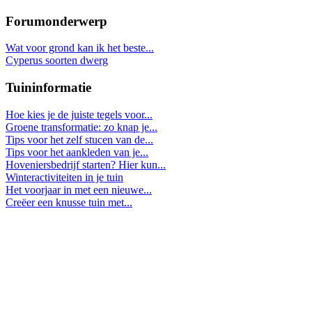
Forumonderwerp
Wat voor grond kan ik het beste...
Cyperus soorten dwerg
Tuininformatie
Hoe kies je de juiste tegels voor...
Groene transformatie: zo knap je...
Tips voor het zelf stucen van de...
Tips voor het aankleden van je...
Hoveniersbedrijf starten? Hier kun...
Winteractiviteiten in je tuin
Het voorjaar in met een nieuwe...
Creëer een knusse tuin met...