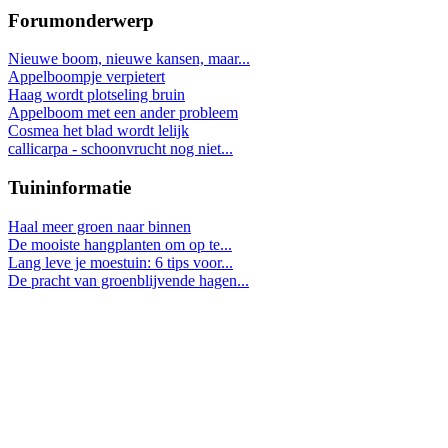
Forumonderwerp
Nieuwe boom, nieuwe kansen, maar...
Appelboompje verpietert
Haag wordt plotseling bruin
Appelboom met een ander probleem
Cosmea het blad wordt lelijk
callicarpa - schoonvrucht nog niet...
Tuininformatie
Haal meer groen naar binnen
De mooiste hangplanten om op te...
Lang leve je moestuin: 6 tips voor...
De pracht van groenblijvende hagen...