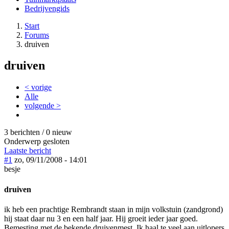
Bedrijvengids
Start
Forums
druiven
druiven
< vorige
Alle
volgende >
3 berichten / 0 nieuw
Onderwerp gesloten
Laatste bericht
#1
zo, 09/11/2008 - 14:01
besje
druiven
ik heb een prachtige Rembrandt staan in mijn volkstuin (zandgrond)
hij staat daar nu 3 en een half jaar. Hij groeit ieder jaar goed.
Bemesting met de bekende druivenmest. Ik haal te veel aan uitlopers