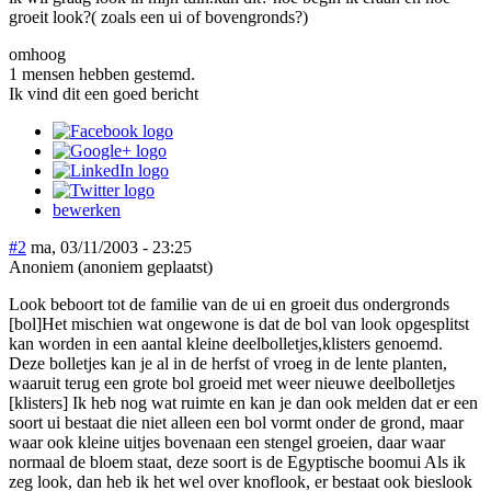
groeit look?( zoals een ui of bovengronds?)
omhoog
1 mensen hebben gestemd.
Ik vind dit een goed bericht
bewerken
#2
ma, 03/11/2003 - 23:25
Anoniem (anoniem geplaatst)
Look beboort tot de familie van de ui en groeit dus ondergronds
[bol]Het mischien wat ongewone is dat de bol van look opgesplitst
kan worden in een aantal kleine deelbolletjes,klisters genoemd.
Deze bolletjes kan je al in de herfst of vroeg in de lente planten,
waaruit terug een grote bol groeid met weer nieuwe deelbolletjes
[klisters] Ik heb nog wat ruimte en kan je dan ook melden dat er een
soort ui bestaat die niet alleen een bol vormt onder de grond, maar
waar ook kleine uitjes bovenaan een stengel groeien, daar waar
normaal de bloem staat, deze soort is de Egyptische boomui Als ik
zeg look, dan heb ik het wel over knoflook, er bestaat ook bieslook