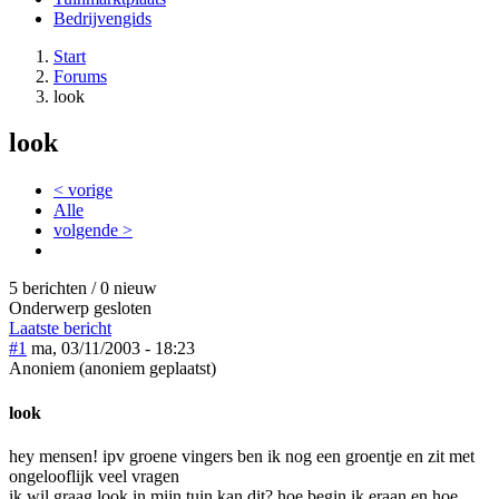
Bedrijvengids
Start
Forums
look
look
< vorige
Alle
volgende >
5 berichten / 0 nieuw
Onderwerp gesloten
Laatste bericht
#1
ma, 03/11/2003 - 18:23
Anoniem (anoniem geplaatst)
look
hey mensen! ipv groene vingers ben ik nog een groentje en zit met
ongelooflijk veel vragen
ik wil graag look in mijn tuin.kan dit? hoe begin ik eraan en hoe