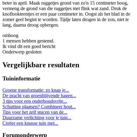
beter in april. Maak ruggetjes grond van zo'n 15 centimeter hoog,
vermeng de grond van die ruggetjes met flink wat zand. Druk de
knoflookteentjes er een paar centimeter in. Oogst als het blad in de
zomer geel begint te worden. Tijdje laten drogen in de zon, niet te
lang, daarna droog opbergen.
omhoog
1 mensen hebben gestemd.
Ik vind dit een goed bericht
Onderwerp gesloten
Vergelijkbare resultaten
Tuininformatie
Groene transformatie: zo knap je...
De pracht van groenblijvende hagen...
3 tips voor een onderhoudsvrije...
Schutting plaatsen? Combineer hout...
Tips voor het zelf stucen van de...
Duurzame verlichting voor je tuin...
Creëer een knusse tuin met...
Forumonderwerp