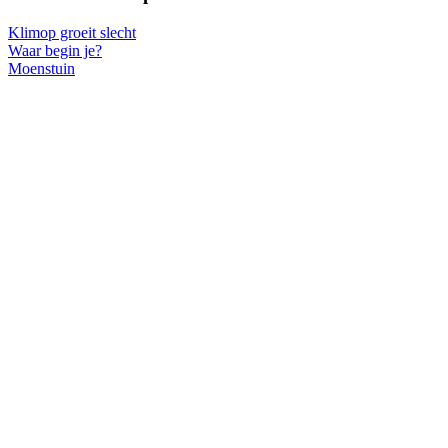
Klimop groeit slecht
Waar begin je?
Moenstuin