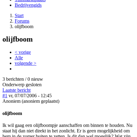
Bedrijvengids
Start
Forums
olijfboom
olijfboom
< vorige
Alle
volgende >
3 berichten / 0 nieuw
Onderwerp gesloten
Laatste bericht
#1
vr, 07/07/2006 - 12:45
Anoniem (anoniem geplaatst)
olijfboom
Ik wil gaag een olijfboompje aanschaffen om binnen te houden. Nu
staat hij dan niet direkt in het zonlicht. Er is geen mogelijkheid om
hem in de zomer buiten te zetten. Is dit dan wel mogelijk? Wat zijn