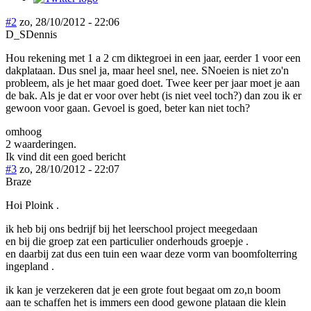
#2
zo, 28/10/2012 - 22:06
D_SDennis
Hou rekening met 1 a 2 cm diktegroei in een jaar, eerder 1 voor een
dakplataan. Dus snel ja, maar heel snel, nee. SNoeien is niet zo'n
probleem, als je het maar goed doet. Twee keer per jaar moet je aan
de bak. Als je dat er voor over hebt (is niet veel toch?) dan zou ik er
gewoon voor gaan. Gevoel is goed, beter kan niet toch?
omhoog
2 waarderingen.
Ik vind dit een goed bericht
#3
zo, 28/10/2012 - 22:07
Braze
Hoi Ploink .
ik heb bij ons bedrijf bij het leerschool project meegedaan
en bij die groep zat een particulier onderhouds groepje .
en daarbij zat dus een tuin een waar deze vorm van boomfolterring
ingepland .
ik kan je verzekeren dat je een grote fout begaat om zo,n boom
aan te schaffen het is immers een dood gewone plataan die klein