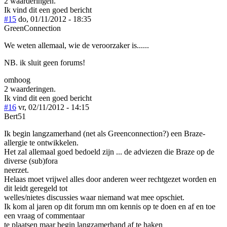
2 waarderingen.
Ik vind dit een goed bericht
#15
do, 01/11/2012 - 18:35
GreenConnection
We weten allemaal, wie de veroorzaker is......
NB. ik sluit geen forums!
omhoog
2 waarderingen.
Ik vind dit een goed bericht
#16
vr, 02/11/2012 - 14:15
Bert51
Ik begin langzamerhand (net als Greenconnection?) een Braze-
allergie te ontwikkelen.
Het zal allemaal goed bedoeld zijn ... de adviezen die Braze op de
diverse (sub)fora
neerzet.
Helaas moet vrijwel alles door anderen weer rechtgezet worden en
dit leidt geregeld tot
welles/nietes discussies waar niemand wat mee opschiet.
Ik kom al jaren op dit forum mn om kennis op te doen en af en toe
een vraag of commentaar
te plaatsen maar begin langzamerhand af te haken