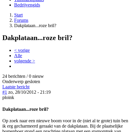
Bedrijvengids
Start
Forums
Dakplataan...roze bril?
Dakplataan...roze bril?
< vorige
Alle
volgende >
24 berichten / 0 nieuw
Onderwerp gesloten
Laatste bericht
#1
zo, 28/10/2012 - 21:19
ploink
Dakplataan...roze bril?
Op zoek naar een nieuwe boom voor in de (niet al te grote) tuin ben
ik erg gecharmeerd geraakt van de dakplataan. Bij de plaatselijke
bomenboer stond een prachtige plataan met een stamomtrek van