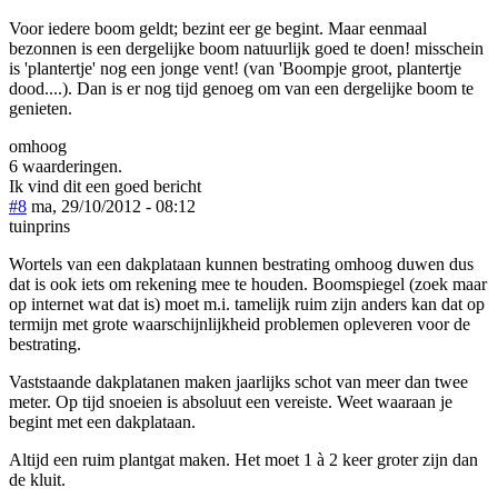
Voor iedere boom geldt; bezint eer ge begint. Maar eenmaal
bezonnen is een dergelijke boom natuurlijk goed te doen! misschein
is 'plantertje' nog een jonge vent! (van 'Boompje groot, plantertje
dood....). Dan is er nog tijd genoeg om van een dergelijke boom te
genieten.
omhoog
6 waarderingen.
Ik vind dit een goed bericht
#8
ma, 29/10/2012 - 08:12
tuinprins
Wortels van een dakplataan kunnen bestrating omhoog duwen dus
dat is ook iets om rekening mee te houden. Boomspiegel (zoek maar
op internet wat dat is) moet m.i. tamelijk ruim zijn anders kan dat op
termijn met grote waarschijnlijkheid problemen opleveren voor de
bestrating.
Vaststaande dakplatanen maken jaarlijks schot van meer dan twee
meter. Op tijd snoeien is absoluut een vereiste. Weet waaraan je
begint met een dakplataan.
Altijd een ruim plantgat maken. Het moet 1 à 2 keer groter zijn dan
de kluit.