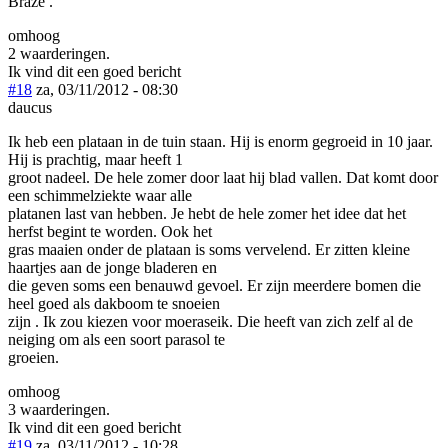
Braze .
omhoog
2 waarderingen.
Ik vind dit een goed bericht
#18
za, 03/11/2012 - 08:30
daucus
Ik heb een plataan in de tuin staan. Hij is enorm gegroeid in 10 jaar.
Hij is prachtig, maar heeft 1
groot nadeel. De hele zomer door laat hij blad vallen. Dat komt door
een schimmelziekte waar alle
platanen last van hebben. Je hebt de hele zomer het idee dat het
herfst begint te worden. Ook het
gras maaien onder de plataan is soms vervelend. Er zitten kleine
haartjes aan de jonge bladeren en
die geven soms een benauwd gevoel. Er zijn meerdere bomen die
heel goed als dakboom te snoeien
zijn . Ik zou kiezen voor moeraseik. Die heeft van zich zelf al de
neiging om als een soort parasol te
groeien.
omhoog
3 waarderingen.
Ik vind dit een goed bericht
#19
za, 03/11/2012 - 10:28