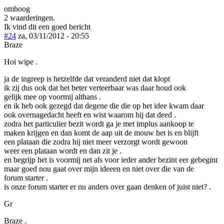
omhoog
2 waarderingen.
Ik vind dit een goed bericht
#24
za, 03/11/2012 - 20:55
Braze
Hoi wipe .
ja de ingreep is hetzelfde dat veranderd niet dat klopt
ik zij dus ook dat het beter verteerbaar was daar houd ook
gelijk mee op voormij althans .
en ik heb ook gezegd dat degene die die op het idee kwam daar
ook overnagedacht heeft en wist waarom hij dat deed .
zodra het particulier bezit wordt ga je met implus aankoop te
maken krijgen en dan komt de aap uit de mouw het is en blijft
een plataan die zodra hij niet meer verzorgt wordt gewoon
weer een plataan wordt en dan zit je .
en begrijp het is voormij net als voor ieder ander bezint eer gebegint
maar goed nou gaat over mijn ideeen en niet over die van de
forum starter .
is onze forum starter er nu anders over gaan denken of juist niet? .
Gr
Braze .