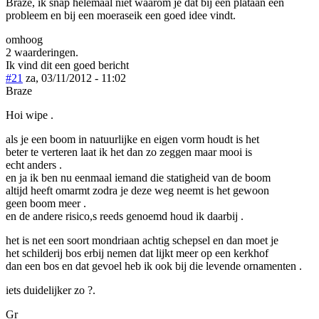
Braze, ik snap helemaal niet waarom je dat bij een plataan een
probleem en bij een moeraseik een goed idee vindt.
omhoog
2 waarderingen.
Ik vind dit een goed bericht
#21
za, 03/11/2012 - 11:02
Braze
Hoi wipe .
als je een boom in natuurlijke en eigen vorm houdt is het
beter te verteren laat ik het dan zo zeggen maar mooi is
echt anders .
en ja ik ben nu eenmaal iemand die statigheid van de boom
altijd heeft omarmt zodra je deze weg neemt is het gewoon
geen boom meer .
en de andere risico,s reeds genoemd houd ik daarbij .
het is net een soort mondriaan achtig schepsel en dan moet je
het schilderij bos erbij nemen dat lijkt meer op een kerkhof
dan een bos en dat gevoel heb ik ook bij die levende ornamenten .
iets duidelijker zo ?.
Gr