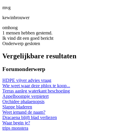
mvg
kewinbrouwer
omhoog
1 mensen hebben gestemd.
Ik vind dit een goed bericht
Onderwerp gesloten
Vergelijkbare resultaten
Forumonderwerp
HDPE vijver advies vraag
Wie weet waar deze phlox te koop...
Terras aanleg waterkant beschoeiing
Appelboompje verpietert
Orchidee phalaenopsis
Slappe bladeren
Weet iemand de naam?
Dracaena blijft blad verliezen
Waar begin je?
trips monstera