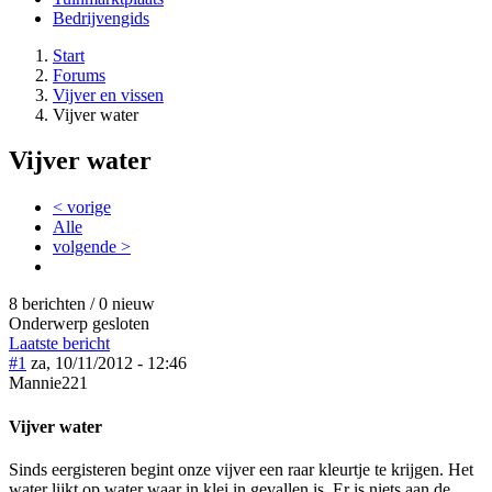
Bedrijvengids
Start
Forums
Vijver en vissen
Vijver water
Vijver water
< vorige
Alle
volgende >
8 berichten / 0 nieuw
Onderwerp gesloten
Laatste bericht
#1
za, 10/11/2012 - 12:46
Mannie221
Vijver water
Sinds eergisteren begint onze vijver een raar kleurtje te krijgen. Het
water lijkt op water waar in klei in gevallen is. Er is niets aan de