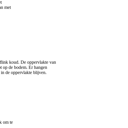
t
an met
flink koud. De oppervlakte van
tot op de bodem. Er hangen
in de oppervlakte blijven.
uk om te