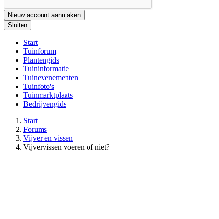
Nieuw account aanmaken
Sluiten
Start
Tuinforum
Plantengids
Tuininformatie
Tuinevenementen
Tuinfoto's
Tuinmarktplaats
Bedrijvengids
Start
Forums
Vijver en vissen
Vijvervissen voeren of niet?