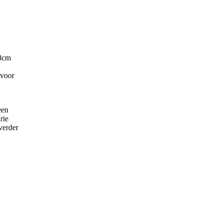
38cm
 voor
een
rie
verder