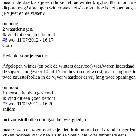
maar inderdaad, als je een flinke heftige winter krijgt is 38 cm toch nie
diep genoeg? afgelopen winter was het -18 ofzo, hoe is het toen gega
je vijver en de vissen?
omhoog
2 waarderingen.
Ik vind dit een goed bericht
#6
wo, 11/07/2012 - 16:17
Coni
Bedankt voor je reactie.
Afgelopen winter (en ook de winters daarvoor) was/waren inderdaad 
de vijver is ongeveer 10 tot 15 cm bevroren geweest, maar lang niet 
twee zuurstofbollen in de vijver waardoor er vrij lang twee openingen 
omhoog
1 mensen hebben gestemd.
Ik vind dit een goed bericht
#7
wo, 11/07/2012 - 16:20
snijdm
met zuurstofbollen erin gaat het wel goed ja
maar vissen en voer moet je je niet druk om maken, ik vind t meer le
kijken hoeveel vis ik heb als ik ze voer :) zie ik ze tenminste eens