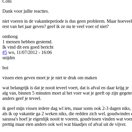
Coni
Dank voor jullie reacties.
niet voeren in de vakantieperiode is dus geen probleem. Maar hoeveel 
rest van het jaar geven? geef ik ze nu te veel voer of niet?
omhoog
1 mensen hebben gestemd.
Ik vind dit een goed bericht
#5
wo, 11/07/2012 - 16:06
snijdm
hoi
vissen eten geven moet je je niet te druk om maken
wat belangrijk is dat je nooit teveel voert, dat is afval en daar krijg je
alg van, binnen 5 minuten moet al het voer wat je geeft op zijn gegete
anders geef je teveel.
ik geef mijn vissen iedere dag wl iets, maar soms ook 2-3 dagen niks,
als ik op vakantie ga 2 weken niks, die redden zich wel. goudwindes 
sarassa's hoef je eigenlijk nooit te voeren, goudvissen vinden wat voe
prettig maar eten anders ook wel wat blaadjes of afval uit de vijver.