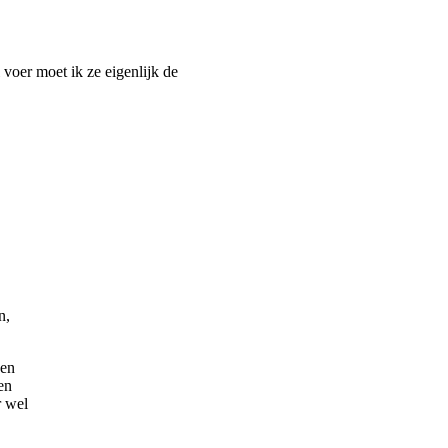
voer moet ik ze eigenlijk de
n,
 en
en
r wel