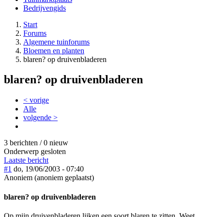
Bedrijvengids
Start
Forums
Algemene tuinforums
Bloemen en planten
blaren? op druivenbladeren
blaren? op druivenbladeren
< vorige
Alle
volgende >
3 berichten / 0 nieuw
Onderwerp gesloten
Laatste bericht
#1
do, 19/06/2003 - 07:40
Anoniem (anoniem geplaatst)
blaren? op druivenbladeren
Op mijn druivenbladeren lijken een soort blaren te zitten. Weet