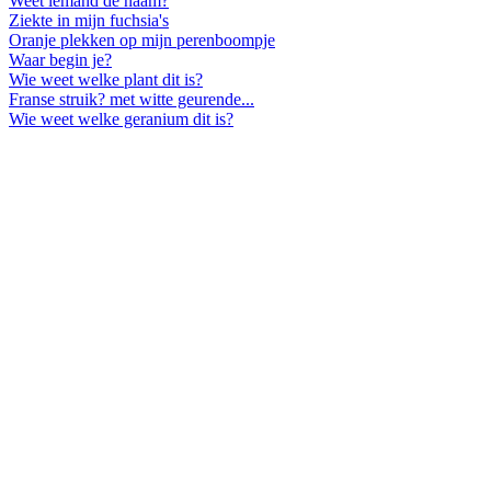
Weet iemand de naam?
Ziekte in mijn fuchsia's
Oranje plekken op mijn perenboompje
Waar begin je?
Wie weet welke plant dit is?
Franse struik? met witte geurende...
Wie weet welke geranium dit is?