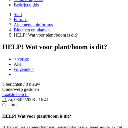
Bedrijvengids
Start
Forums
Algemene tuinforums
Bloemen en planten
HELP! Wat voor plant/boom is dit?
HELP! Wat voor plant/boom is dit?
< vorige
Alle
volgende >
5 berichten / 0 nieuw
Onderwerp gesloten
Laatste bericht
#1
za, 03/05/2008 - 16:41
Calabro
HELP! Wat voor plant/boom is dit?
Ik heb m pas aangeschaft van iemand die m niet meer wilde. Ik zat