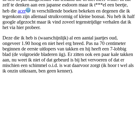
zelf te denken aan een japanse esdoorn maar ik t***el een beetje,
heb die
acer
in verschillende boeken bekeken en degenen die ik
tegenkom zijn allemaal struikvormig of kleine bonsai. Nu heb ik half
google afgezocht maar ik vind zoveel tegenstrijdige verhalen dat ik
het via hier probeer.
Deze die ik heb is (waarschijnlijk) al een aantal jaartjes oud,
ongeveer 1.90 hoog en niet heel erg breed. Pas na 70 centimeter
beginnen de eerste uitlopers van takken en hij heeft een 7-lobbig
blad (de volgroeide bladeren iig). Er zitten ook een paar kale takken
aan, nu weet ik niet of dat gebeurd is bij het vervoeren of dat er
mischien een schimmel o.i.d. is wat daarvoor zorgt (ik hoor t wel als
ik onzin uitkraam, ben geen kenner).