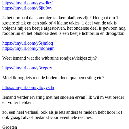
https://tinyurl.com/yyszdkzf
https://tinyurl.com/y6jju9vv
Is het normaal dat sommige takken bladloos zijn? Het gaat om 1
grotere zijtak en een stuk of 4 kleine takjes. 1 deel van de tak is
volgens mij een beetje afgestorven, het onderste deel is gewoon nog
roodbruin en het bladloze deel is een beetje lichtbruin en droog/dor.
https://tinyurl.com/y5sjmloq
https://tinyurl.com/y4dohejm
Weet iemand wat die witbruine rondjes/vlekjes zijn?
https://tinyurl.com/y3cepczt
Moet ik nog iets met de bodem doen qua bemesting etc?
https://tinyurl.com/y4oyysda
Iemand verder ervaring met het snoeien ervan? Ik wil m wat breder
en voller hebben.
zo, een heel verhaal, ook als je iets anders te melden hebt hoor ik t
ook graag! alvast bedankt voor eventuele reacties.
Groeten