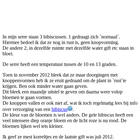
In mijn serre staan 3 hibiscussen. 1 gedraagt zich `normaal`.
Hiermee bedoel ik dat ze nog in rust is, geen knopvorming.
De andere 2, in dezelfde ruimte met dezelfde water gift etc staan in
bloei.
De serre heeft een temperatuur tussen de 10 en 13 graden.
Toen in november 2012 bleek dat ze maar doorgingen met
knoppenvormen heb ik ze eruit gedraaid om de plant in `rust`te
krijgen. Ben ook minder water gaan geven.
Dit bleek een maandje uitstel te geven om daarna weer volop
bloemen te gaan vormen.
De knoppen vallen er ook niet af, wat ik toch regelmatig lees bij info
over verzorging van een
hibiscus
.
De kleur van de bloemen is wel anders. De gele hibiscus heeft een
veel intensere diep oranje bloem en de licht roze is nu rood. De
bloemen lijken wel iets kleiner.
Ik geef ze mest korreltjes en de laatste gift was juli 2012.