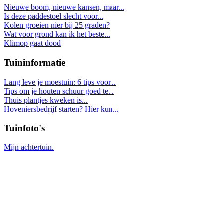
Nieuwe boom, nieuwe kansen, maar...
Is deze paddestoel slecht voor...
Kolen groeien nier bij 25 graden?
Wat voor grond kan ik het beste...
Klimop gaat dood
Tuininformatie
Lang leve je moestuin: 6 tips voor...
Tips om je houten schuur goed te...
Thuis plantjes kweken is...
Hoveniersbedrijf starten? Hier kun...
Tuinfoto's
Mijn achtertuin.