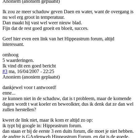
Anoniem (anoniem geplaatst)
Ik zou ze meer schaduw geven Daen en water, want de overgang is
nu wel erg groot in temperatuur.
Dan maakt hij vast wel weer nieuw blad.
Fijn dat de rest goed groeit en bloeit, succes.
Geef hier even een link van het Hippeastrum forum, altijd
interessant.
omhoog
5 waarderingen.
Ik vind dit een goed bericht
#3
ma, 16/04/2007 - 22:25
Anoniem (anoniem geplaatst)
dankjewel voor t antwoord!
enne...
ze kunnen niet in de schaduw, dat is t probleem, maar de komende
dagen wordt t wat koeler en beweolkter, dus ik denk dat ze dan wel
zullen herstellen?
kweet de link niet, maar ik kom er altijd zo op:
ik typt bij google in: Hippeastrum forum.
dan staan er bij de eerste 3 een duits forum, díe moet je niet hebben.
de andrre is GArdenweb Hippeastrum Forum, en dat is de goede.