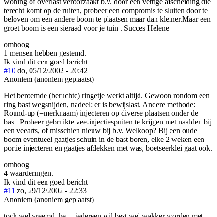
woning of overlast veroorzaakt b.v. door een vettige afscheiding die
terecht komt op de ruiten, probeer een compromis te sluiten door te
beloven om een andere boom te plaatsen maar dan kleiner.Maar een
groet boom is een sieraad voor je tuin . Succes Helene
omhoog
1 mensen hebben gestemd.
Ik vind dit een goed bericht
#10
do, 05/12/2002 - 20:42
Anoniem (anoniem geplaatst)
Het beroemde (beruchte) ringetje werkt altijd. Gewoon rondom een
ring bast wegsnijden, nadeel: er is bewijslast. Andere methode:
Round-up (=merknaam) injecteren op diverse plaatsen onder de
bast. Probeer gebruikte vee-injectiespuiten te krijgen met naalden bij
een veearts, of misschien nieuw bij b.v. Welkoop? Bij een oude
boom eventueel gaatjes schuin in de bast boren, elke 2 weken een
portie injecteren en gaatjes afdekken met was, boetseerklei gaat ook.
omhoog
4 waarderingen.
Ik vind dit een goed bericht
#11
zo, 29/12/2002 - 22:33
Anoniem (anoniem geplaatst)
toch wel vreemd, he ... iedereen wil best wel wakker worden met