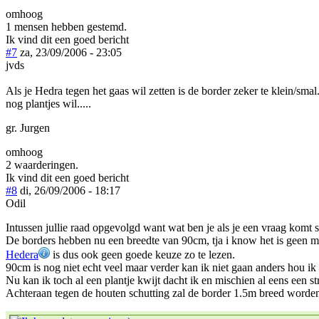
omhoog
1 mensen hebben gestemd.
Ik vind dit een goed bericht
#7
za, 23/09/2006 - 23:05
jvds
Als je Hedra tegen het gaas wil zetten is de border zeker te klein/sma
nog plantjes wil.....
gr. Jurgen
omhoog
2 waarderingen.
Ik vind dit een goed bericht
#8
di, 26/09/2006 - 18:17
Odil
Intussen jullie raad opgevolgd want wat ben je als je een vraag komt s
De borders hebben nu een breedte van 90cm, tja i know het is geen me
Hedera
is dus ook geen goede keuze zo te lezen.
90cm is nog niet echt veel maar verder kan ik niet gaan anders hou ik
Nu kan ik toch al een plantje kwijt dacht ik en mischien al eens een st
Achteraan tegen de houten schutting zal de border 1.5m breed word