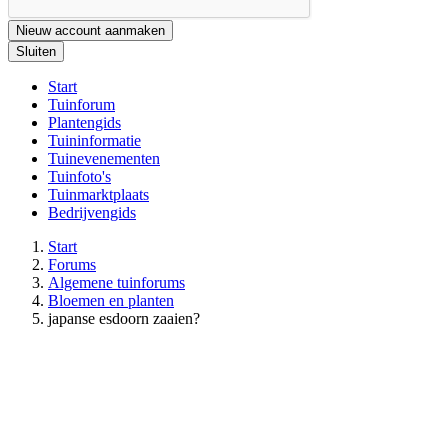
Nieuw account aanmaken
Sluiten
Start
Tuinforum
Plantengids
Tuininformatie
Tuinevenementen
Tuinfoto's
Tuinmarktplaats
Bedrijvengids
Start
Forums
Algemene tuinforums
Bloemen en planten
japanse esdoorn zaaien?