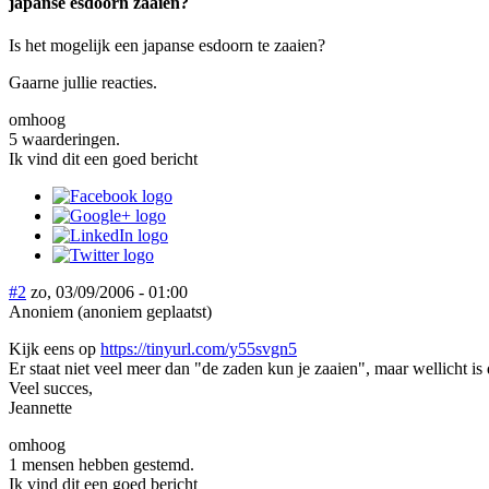
japanse esdoorn zaaien?
Is het mogelijk een japanse esdoorn te zaaien?
Gaarne jullie reacties.
omhoog
5 waarderingen.
Ik vind dit een goed bericht
#2
zo, 03/09/2006 - 01:00
Anoniem (anoniem geplaatst)
Kijk eens op
https://tinyurl.com/y55svgn5
Er staat niet veel meer dan "de zaden kun je zaaien", maar wellicht is
Veel succes,
Jeannette
omhoog
1 mensen hebben gestemd.
Ik vind dit een goed bericht