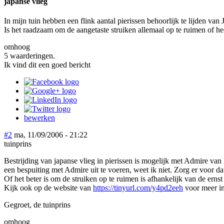
japanse vlieg
In mijn tuin hebben een flink aantal pierissen behoorlijk te lijden 
Is het raadzaam om de aangetaste struiken allemaal op te ruimen of hee
omhoog
5 waarderingen.
Ik vind dit een goed bericht
bewerken
#2
ma, 11/09/2006 - 21:22
tuinprins
Bestrijding van japanse vlieg in pierissen is mogelijk met Admire van B
een bespuiting met Admire uit te voeren, weet ik niet. Zorg er voor da
Of het beter is om de struiken op te ruimen is afhankelijk van de ernst
Kijk ook op de website van
https://tinyurl.com/y4pd2eeh
voor meer in
Gegroet, de tuinprins
omhoog