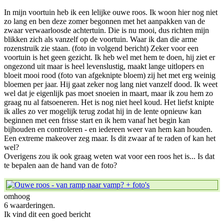
In mijn voortuin heb ik een lelijke ouwe roos. Ik woon hier nog niet
zo lang en ben deze zomer begonnen met het aanpakken van de
zwaar verwaarloosde achtertuin. Die is nu mooi, dus richten mijn
blikken zich als vanzelf op de voortuin. Waar ik dan die arme
rozenstruik zie staan. (foto in volgend bericht) Zeker voor een
voortuin is het geen gezicht. Ik heb wel met hem te doen, hij ziet er
ongezond uit maar is heel levenslustig, maakt lange uitlopers en
bloeit mooi rood (foto van afgeknipte bloem) zij het met erg weinig
bloemen per jaar. Hij gaat zeker nog lang niet vanzelf dood. Ik weet
wel dat je eigenlijk pas moet snoeien in maart, maar ik zou hem zo
graag nu al fatsoeneren. Het is nog niet heel koud. Het liefst knipte
ik alles zo ver mogelijk terug zodat hij in de lente opnieuw kan
beginnen met een frisse start en ik hem vanaf het begin kan
bijhouden en controleren - en iedereen weer van hem kan houden.
Een extreme makeover zeg maar. Is dit zwaar af te raden of kan het
wel?
Overigens zou ik ook graag weten wat voor een roos het is... Is dat
te bepalen aan de hand van de foto?
omhoog
6 waarderingen.
Ik vind dit een goed bericht