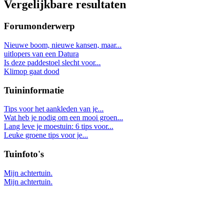
Vergelijkbare resultaten
Forumonderwerp
Nieuwe boom, nieuwe kansen, maar...
uitlopers van een Datura
Is deze paddestoel slecht voor...
Klimop gaat dood
Tuininformatie
Tips voor het aankleden van je...
Wat heb je nodig om een mooi groen...
Lang leve je moestuin: 6 tips voor...
Leuke groene tips voor je...
Tuinfoto's
Mijn achtertuin.
Mijn achtertuin.