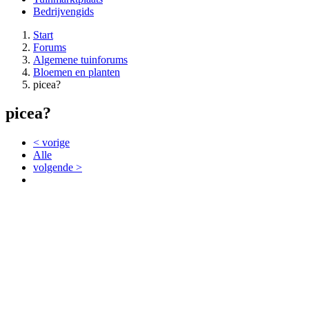
Bedrijvengids
Start
Forums
Algemene tuinforums
Bloemen en planten
picea?
picea?
< vorige
Alle
volgende >