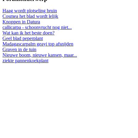
Haag wordt plotseling bruin
Cosmea het blad wordt lelijk
Knoppen in Datura
callicarpa - schoonvrucht nog niet...
Wat kan ik het beste doen?
Geel blad peperplant
Madagascarpalm geayi top afsnijden
Graven in de tuin
Nieuwe boom, nieuwe kansen, maar...
ziekte pannenkoekplant