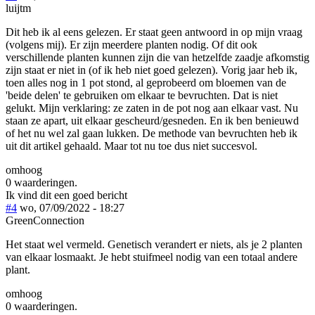
luijtm
Dit heb ik al eens gelezen. Er staat geen antwoord in op mijn vraag
(volgens mij). Er zijn meerdere planten nodig. Of dit ook
verschillende planten kunnen zijn die van hetzelfde zaadje afkomstig
zijn staat er niet in (of ik heb niet goed gelezen). Vorig jaar heb ik,
toen alles nog in 1 pot stond, al geprobeerd om bloemen van de
'beide delen' te gebruiken om elkaar te bevruchten. Dat is niet
gelukt. Mijn verklaring: ze zaten in de pot nog aan elkaar vast. Nu
staan ze apart, uit elkaar gescheurd/gesneden. En ik ben benieuwd
of het nu wel zal gaan lukken. De methode van bevruchten heb ik
uit dit artikel gehaald. Maar tot nu toe dus niet succesvol.
omhoog
0 waarderingen.
Ik vind dit een goed bericht
#4
wo, 07/09/2022 - 18:27
GreenConnection
Het staat wel vermeld. Genetisch verandert er niets, als je 2 planten
van elkaar losmaakt. Je hebt stuifmeel nodig van een totaal andere
plant.
omhoog
0 waarderingen.