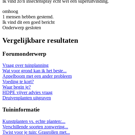
Ik vind zo'n insectenspray echt wel een superuitvinding.
omhoog
1 mensen hebben gestemd.
Ik vind dit een goed bericht
Onderwerp gesloten
Vergelijkbare resultaten
Forumonderwerp
Vraag over tuinplanning
Wat voor grond kan ik het beste...
Appelboom met een ander probleem
Voeding te kort?
Waar begin je?
HDPE vijver advies vraag
Druivenplanten uitgraven
Tuininformatie
Kunstplanten vs. echte planten:...
Verschillende soorten zonwering...
Twist voor je tuin: Grasrollen met...