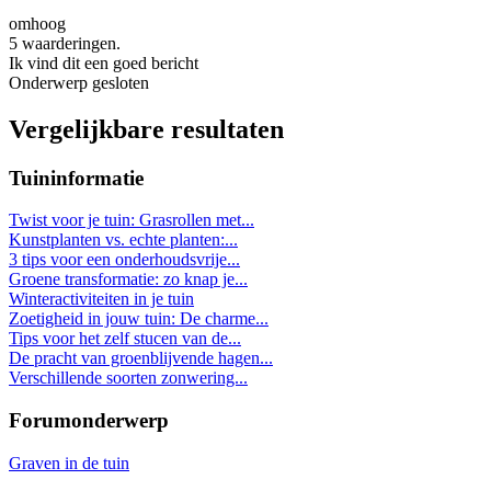
omhoog
5 waarderingen.
Ik vind dit een goed bericht
Onderwerp gesloten
Vergelijkbare resultaten
Tuininformatie
Twist voor je tuin: Grasrollen met...
Kunstplanten vs. echte planten:...
3 tips voor een onderhoudsvrije...
Groene transformatie: zo knap je...
Winteractiviteiten in je tuin
Zoetigheid in jouw tuin: De charme...
Tips voor het zelf stucen van de...
De pracht van groenblijvende hagen...
Verschillende soorten zonwering...
Forumonderwerp
Graven in de tuin