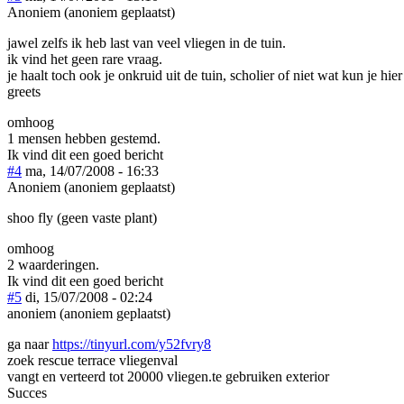
Anoniem (anoniem geplaatst)
jawel zelfs ik heb last van veel vliegen in de tuin.
ik vind het geen rare vraag.
je haalt toch ook je onkruid uit de tuin, scholier of niet wat kun je hie
greets
omhoog
1 mensen hebben gestemd.
Ik vind dit een goed bericht
#4
ma, 14/07/2008 - 16:33
Anoniem (anoniem geplaatst)
shoo fly (geen vaste plant)
omhoog
2 waarderingen.
Ik vind dit een goed bericht
#5
di, 15/07/2008 - 02:24
anoniem (anoniem geplaatst)
ga naar
https://tinyurl.com/y52fvry8
zoek rescue terrace vliegenval
vangt en verteerd tot 20000 vliegen.te gebruiken exterior
Succes