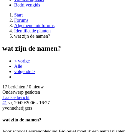
Bedrijvengids
Start
Forums
Algemene tuinforums
Identificatie planten
wat zijn de namen?
wat zijn de namen?
< vorige
Alle
volgende >
17 berichten / 0 nieuw
Onderwerp gesloten
Laatste bericht
#1
vr, 29/09/2006 - 16:27
yvonneherijgers
wat zijn de namen?
Voor school (lerarenopleiding Biologie) moet ik een aantal planten