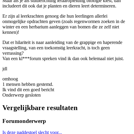
Maar als je als studierichting leraaropleiding biologie kiest, dan
includeert dit ook dat je planten en dieren leert determineren.
Er zijn al leerkrachten genoeg die hun leerlingen allerlei
onmogelijke opdrachten geven (zoals regenwormen zoeken in de
winter en een herbarium aanleggen van bomen die ze zelf niet
kennen)!
Dat er hilariteit is naar aanleiding van de grappige en haperende
vraagstelling, van een toekomstig leerkracht, is toch geen
verrassing?
Van een kl***forum spreken vind ik dan ook helemaal niet juist.
jdl
omhoog
1 mensen hebben gestemd.
Ik vind dit een goed bericht
Onderwerp gesloten
Vergelijkbare resultaten
Forumonderwerp
Is deze paddestoel slecht voor...