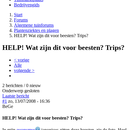
Bedrijvengids
Start
Forums
Algemene tuinforums
Plantenziektes en plagen
HELP! Wat zijn dit voor beesten? Trips?
HELP! Wat zijn dit voor beesten? Trips?
< vorige
Alle
volgende >
2 berichten / 0 nieuw
Onderwerp gesloten
Laatste bericht
#1
zo, 13/07/2008 - 16:36
BeGe
HELP! Wat zijn dit voor beesten? Trips?
In mijn
euonymus
japonicus zitten deze beesten, zie de foto. Heel