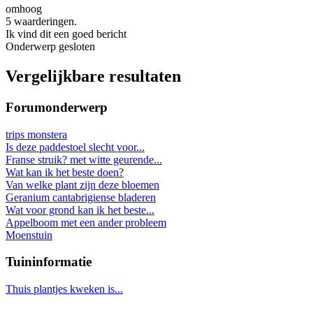
omhoog
5 waarderingen.
Ik vind dit een goed bericht
Onderwerp gesloten
Vergelijkbare resultaten
Forumonderwerp
trips monstera
Is deze paddestoel slecht voor...
Franse struik? met witte geurende...
Wat kan ik het beste doen?
Van welke plant zijn deze bloemen
Geranium cantabrigiense bladeren
Wat voor grond kan ik het beste...
Appelboom met een ander probleem
Moenstuin
Tuininformatie
Thuis plantjes kweken is...