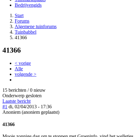
Bedrijvengids
Start
Forums
Algemene tuinforums
Tuinbabbel
41366
41366
< vorige
Alle
volgende >
15 berichten / 0 nieuw
Onderwerp gesloten
Laatste bericht
#1
di, 02/04/2013 - 17:36
Anoniem (anoniem geplaatst)
41366
Mooie zonnige dag om te stoppen met Groeninfo, vind het welletjes