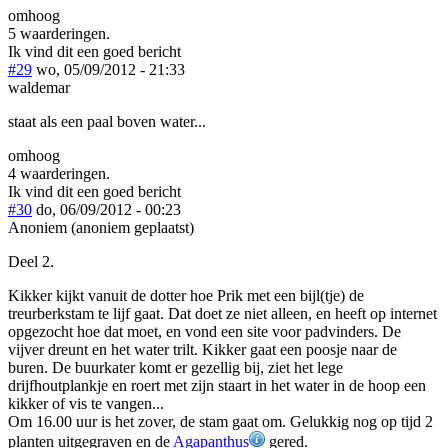
omhoog
5 waarderingen.
Ik vind dit een goed bericht
#29
wo, 05/09/2012 - 21:33
waldemar
staat als een paal boven water...
omhoog
4 waarderingen.
Ik vind dit een goed bericht
#30
do, 06/09/2012 - 00:23
Anoniem (anoniem geplaatst)
Deel 2.
Kikker kijkt vanuit de dotter hoe Prik met een bijl(tje) de
treurberkstam te lijf gaat. Dat doet ze niet alleen, en heeft op internet
opgezocht hoe dat moet, en vond een site voor padvinders. De
vijver dreunt en het water trilt. Kikker gaat een poosje naar de
buren. De buurkater komt er gezellig bij, ziet het lege
drijfhoutplankje en roert met zijn staart in het water in de hoop een
kikker of vis te vangen...
Om 16.00 uur is het zover, de stam gaat om. Gelukkig nog op tijd 2
planten uitgegraven en de
Agapanthus
gered.