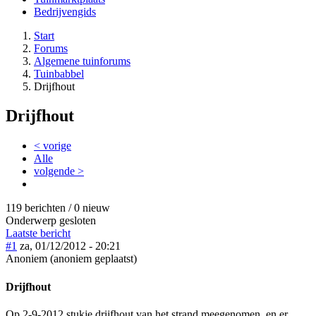
Bedrijvengids
Start
Forums
Algemene tuinforums
Tuinbabbel
Drijfhout
Drijfhout
< vorige
Alle
volgende >
119 berichten / 0 nieuw
Onderwerp gesloten
Laatste bericht
#1
za, 01/12/2012 - 20:21
Anoniem (anoniem geplaatst)
Drijfhout
Op 2-9-2012 stukje drijfhout van het strand meegenomen, en er