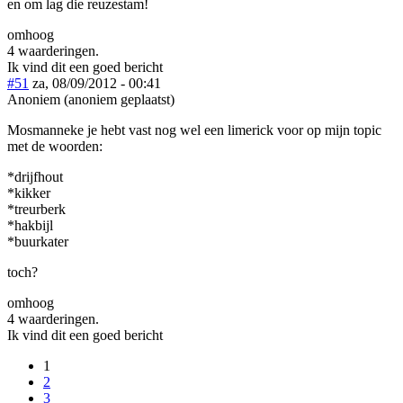
en om lag die reuzestam!
omhoog
4 waarderingen.
Ik vind dit een goed bericht
#51
za, 08/09/2012 - 00:41
Anoniem (anoniem geplaatst)
Mosmanneke je hebt vast nog wel een limerick voor op mijn topic
met de woorden:
*drijfhout
*kikker
*treurberk
*hakbijl
*buurkater
toch?
omhoog
4 waarderingen.
Ik vind dit een goed bericht
1
2
3