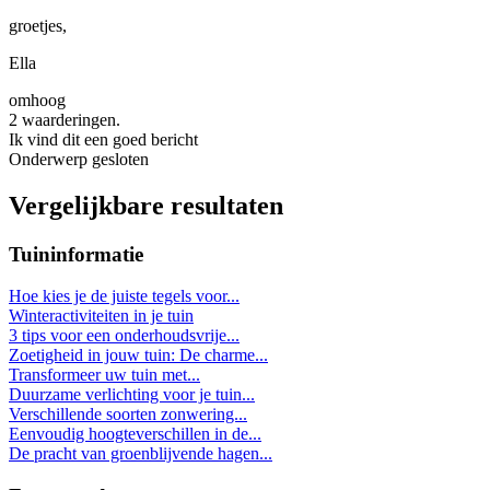
groetjes,
Ella
omhoog
2 waarderingen.
Ik vind dit een goed bericht
Onderwerp gesloten
Vergelijkbare resultaten
Tuininformatie
Hoe kies je de juiste tegels voor...
Winteractiviteiten in je tuin
3 tips voor een onderhoudsvrije...
Zoetigheid in jouw tuin: De charme...
Transformeer uw tuin met...
Duurzame verlichting voor je tuin...
Verschillende soorten zonwering...
Eenvoudig hoogteverschillen in de...
De pracht van groenblijvende hagen...