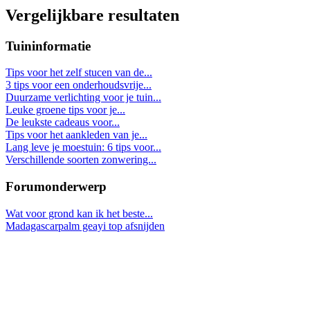
Vergelijkbare resultaten
Tuininformatie
Tips voor het zelf stucen van de...
3 tips voor een onderhoudsvrije...
Duurzame verlichting voor je tuin...
Leuke groene tips voor je...
De leukste cadeaus voor...
Tips voor het aankleden van je...
Lang leve je moestuin: 6 tips voor...
Verschillende soorten zonwering...
Forumonderwerp
Wat voor grond kan ik het beste...
Madagascarpalm geayi top afsnijden