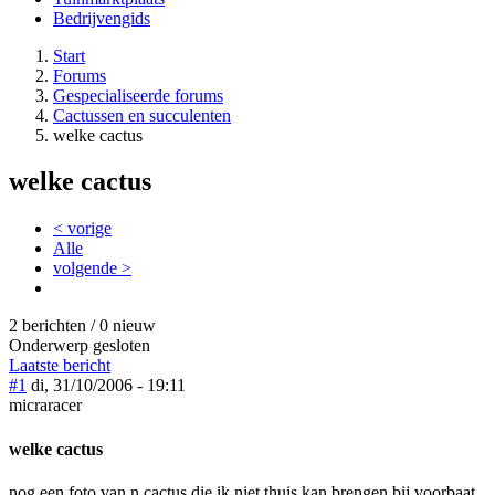
Bedrijvengids
Start
Forums
Gespecialiseerde forums
Cactussen en succulenten
welke cactus
welke cactus
< vorige
Alle
volgende >
2 berichten / 0 nieuw
Onderwerp gesloten
Laatste bericht
#1
di, 31/10/2006 - 19:11
micraracer
welke cactus
nog een foto van n cactus die ik niet thuis kan brengen bij voorbaat