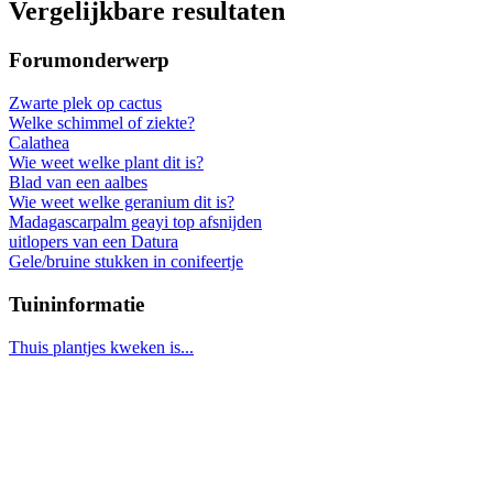
Vergelijkbare resultaten
Forumonderwerp
Zwarte plek op cactus
Welke schimmel of ziekte?
Calathea
Wie weet welke plant dit is?
Blad van een aalbes
Wie weet welke geranium dit is?
Madagascarpalm geayi top afsnijden
uitlopers van een Datura
Gele/bruine stukken in conifeertje
Tuininformatie
Thuis plantjes kweken is...