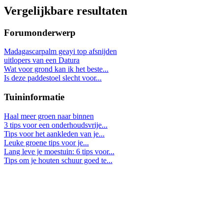
Vergelijkbare resultaten
Forumonderwerp
Madagascarpalm geayi top afsnijden
uitlopers van een Datura
Wat voor grond kan ik het beste...
Is deze paddestoel slecht voor...
Tuininformatie
Haal meer groen naar binnen
3 tips voor een onderhoudsvrije...
Tips voor het aankleden van je...
Leuke groene tips voor je...
Lang leve je moestuin: 6 tips voor...
Tips om je houten schuur goed te...