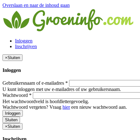
Overslaan en naar de inhoud gaan
Inloggen
Inschrijven
×
Sluiten
Inloggen
Gebruikersnaam of e-mailadres
*
U kunt inloggen met uw e-mailadres of uw gebruikersnaam.
Wachtwoord
*
Het wachtwoordveld is hoofdlettergevoelig.
Wachtwoord vergeten? Vraag
hier
een nieuw wachtwoord aan.
Inloggen
Sluiten
×
Sluiten
Inschrijven