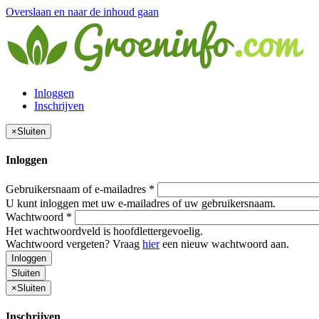
Overslaan en naar de inhoud gaan
Inloggen
Inschrijven
×
Sluiten
Inloggen
Gebruikersnaam of e-mailadres
*
U kunt inloggen met uw e-mailadres of uw gebruikersnaam.
Wachtwoord
*
Het wachtwoordveld is hoofdlettergevoelig.
Wachtwoord vergeten? Vraag
hier
een nieuw wachtwoord aan.
Inloggen
Sluiten
×
Sluiten
Inschrijven