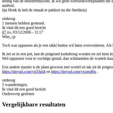
deling van de moederrhizoom. Ik wil geen weefselkweekplanten die in
aanbod.
(tja Henk ik heb de smaak te pakken na die Strelitzia)
omhoog
1 mensen hebben gestemd.
Ik vind dit een goed bericht
#7
zo, 03/12/2006 - 11:17
Wim_cp
Toch wat oppassen als je een sikki buiten wil laten overwinteren. Als 
Ik zet ze in een pot, laat de potgrond kurkdroog worden en zet hem in 
Wel oppassen voor te vochtige grond, dan schimmelen de wortels haas
Een andere manier is de plant gewoon met wortel en tak uit de potgro
https://tinyurl.com/y433pslt
en
https://tinyurl.com/yxzgqf6x
.
omhoog
5 waarderingen.
Ik vind dit een goed bericht
Onderwerp gesloten
Vergelijkbare resultaten