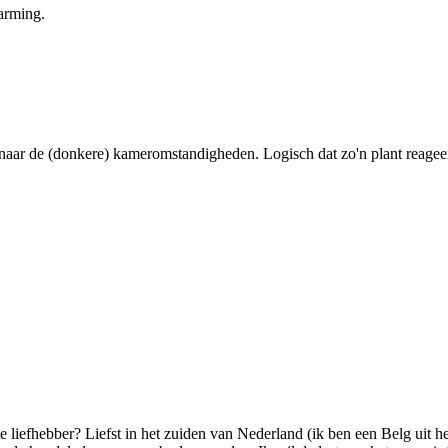
arming.
ot naar de (donkere) kameromstandigheden. Logisch dat zo'n plant reageer
liefhebber? Liefst in het zuiden van Nederland (ik ben een Belg uit h