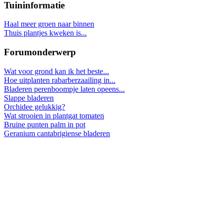
Tuininformatie
Haal meer groen naar binnen
Thuis plantjes kweken is...
Forumonderwerp
Wat voor grond kan ik het beste...
Hoe uitplanten rabarberzaailing in...
Bladeren perenboompje laten opeens...
Slappe bladeren
Orchidee gelukkig?
Wat strooien in plantgat tomaten
Bruine punten palm in pot
Geranium cantabrigiense bladeren