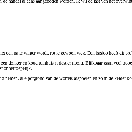
 de handel al eens aangeboden worden. Ik wil de last van het overwint
het een natte winter wordt, rot ie gewoon weg. Een basjoo heeft dit pro
een donker en koud tuinhuis (vriest er nooit). Blijkbaar gaan veel trop
t onherroepelijk.
nd nemen, alle potgrond van de wortels afspoelen en zo in de kelder ko