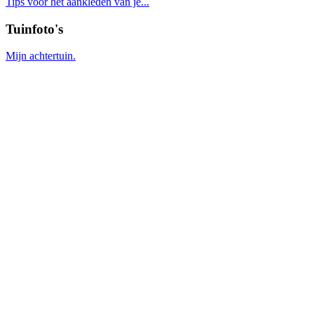
Tips voor het aankleden van je...
Tuinfoto's
Mijn achtertuin.