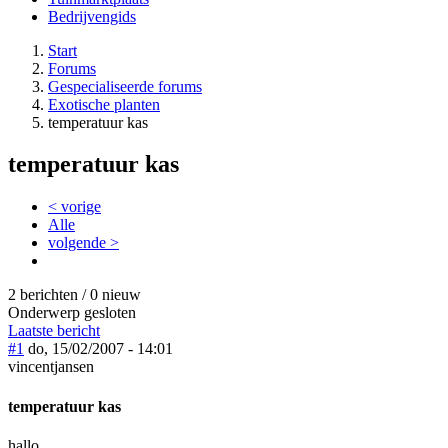
Bedrijvengids
Start
Forums
Gespecialiseerde forums
Exotische planten
temperatuur kas
temperatuur kas
< vorige
Alle
volgende >
2 berichten / 0 nieuw
Onderwerp gesloten
Laatste bericht
#1
do, 15/02/2007 - 14:01
vincentjansen
temperatuur kas
hallo,