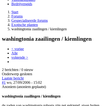
Bedrijvengids
Start
Forums
Gespecialiseerde forums
Exotische planten
washingtonia zaailingen / kiemlingen
washingtonia zaailingen / kiemlingen
< vorige
Alle
volgende >
2 berichten / 0 nieuw
Onderwerp gesloten
Laatste bericht
#1
wo, 27/09/2006 - 15:02
Anoniem (anoniem geplaatst)
washingtonia zaailingen / kiemlingen
de zaden van washingtonia robusta zijn net gekiemd, staan buiten,