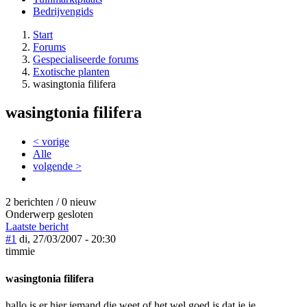
Bedrijvengids
Start
Forums
Gespecialiseerde forums
Exotische planten
wasingtonia filifera
wasingtonia filifera
< vorige
Alle
volgende >
2 berichten / 0 nieuw
Onderwerp gesloten
Laatste bericht
#1
di, 27/03/2007 - 20:30
timmie
wasingtonia filifera
hallo is er hier iemand die weet of het wel goed is dat je je