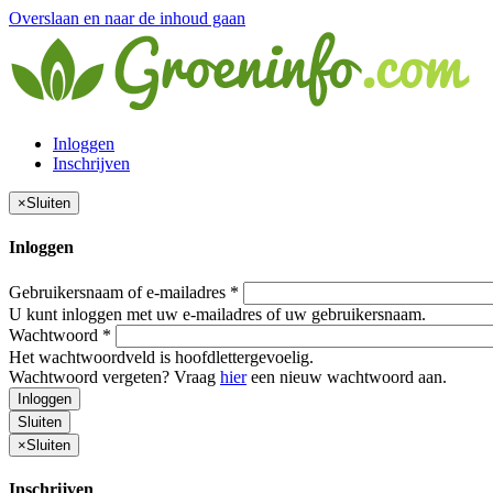
Overslaan en naar de inhoud gaan
Inloggen
Inschrijven
×
Sluiten
Inloggen
Gebruikersnaam of e-mailadres
*
U kunt inloggen met uw e-mailadres of uw gebruikersnaam.
Wachtwoord
*
Het wachtwoordveld is hoofdlettergevoelig.
Wachtwoord vergeten? Vraag
hier
een nieuw wachtwoord aan.
Inloggen
Sluiten
×
Sluiten
Inschrijven