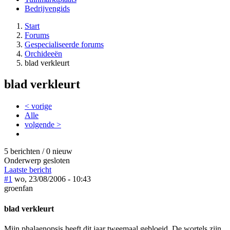
Bedrijvengids
Start
Forums
Gespecialiseerde forums
Orchideeën
blad verkleurt
blad verkleurt
< vorige
Alle
volgende >
5 berichten / 0 nieuw
Onderwerp gesloten
Laatste bericht
#1
wo, 23/08/2006 - 10:43
groenfan
blad verkleurt
Mijn phalaenopsis heeft dit jaar tweemaal gebloeid. De wortels zijn