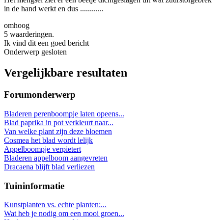
in de hand werkt en dus ............
omhoog
5 waarderingen.
Ik vind dit een goed bericht
Onderwerp gesloten
Vergelijkbare resultaten
Forumonderwerp
Bladeren perenboompje laten opeens...
Blad paprika in pot verkleurt naar...
Van welke plant zijn deze bloemen
Cosmea het blad wordt lelijk
Appelboompje verpietert
Bladeren appelboom aangevreten
Dracaena blijft blad verliezen
Tuininformatie
Kunstplanten vs. echte planten:...
Wat heb je nodig om een mooi groen...