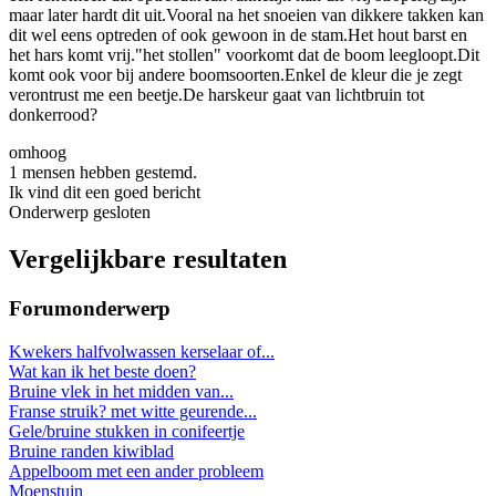
maar later hardt dit uit.Vooral na het snoeien van dikkere takken kan
dit wel eens optreden of ook gewoon in de stam.Het hout barst en
het hars komt vrij."het stollen" voorkomt dat de boom leegloopt.Dit
komt ook voor bij andere boomsoorten.Enkel de kleur die je zegt
verontrust me een beetje.De harskeur gaat van lichtbruin tot
donkerrood?
omhoog
1 mensen hebben gestemd.
Ik vind dit een goed bericht
Onderwerp gesloten
Vergelijkbare resultaten
Forumonderwerp
Kwekers halfvolwassen kerselaar of...
Wat kan ik het beste doen?
Bruine vlek in het midden van...
Franse struik? met witte geurende...
Gele/bruine stukken in conifeertje
Bruine randen kiwiblad
Appelboom met een ander probleem
Moenstuin