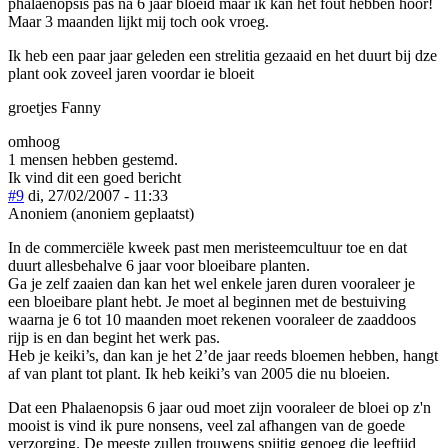
phalaenopsis pas na 6 jaar bloeid maar ik kan het fout hebben hoor!
Maar 3 maanden lijkt mij toch ook vroeg.
Ik heb een paar jaar geleden een strelitia gezaaid en het duurt bij dze
plant ook zoveel jaren voordar ie bloeit
groetjes Fanny
omhoog
1 mensen hebben gestemd.
Ik vind dit een goed bericht
#9
di, 27/02/2007 - 11:33
Anoniem (anoniem geplaatst)
In de commerciële kweek past men meristeemcultuur toe en dat
duurt allesbehalve 6 jaar voor bloeibare planten.
Ga je zelf zaaien dan kan het wel enkele jaren duren vooraleer je
een bloeibare plant hebt. Je moet al beginnen met de bestuiving
waarna je 6 tot 10 maanden moet rekenen vooraleer de zaaddoos
rijp is en dan begint het werk pas.
Heb je keiki’s, dan kan je het 2’de jaar reeds bloemen hebben, hangt
af van plant tot plant. Ik heb keiki’s van 2005 die nu bloeien.
Dat een Phalaenopsis 6 jaar oud moet zijn vooraleer de bloei op z'n
mooist is vind ik pure nonsens, veel zal afhangen van de goede
verzorging. De meeste zullen trouwens spijtig genoeg die leeftijd