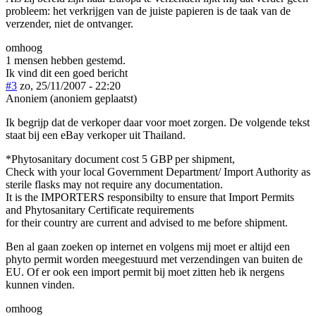
probleem: het verkrijgen van de juiste papieren is de taak van de
verzender, niet de ontvanger.
omhoog
1 mensen hebben gestemd.
Ik vind dit een goed bericht
#3
zo, 25/11/2007 - 22:20
Anoniem (anoniem geplaatst)
Ik begrijp dat de verkoper daar voor moet zorgen. De volgende tekst
staat bij een eBay verkoper uit Thailand.
*Phytosanitary document cost 5 GBP per shipment,
Check with your local Government Department/ Import Authority as
sterile flasks may not require any documentation.
It is the IMPORTERS responsibilty to ensure that Import Permits
and Phytosanitary Certificate requirements
for their country are current and advised to me before shipment.
Ben al gaan zoeken op internet en volgens mij moet er altijd een
phyto permit worden meegestuurd met verzendingen van buiten de
EU. Of er ook een import permit bij moet zitten heb ik nergens
kunnen vinden.
omhoog