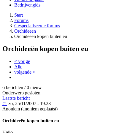
Bedrijvengids
Start
Forums
Gespecialiseerde forums
Orchideeën
Orchideeën kopen buiten eu
Orchideeën kopen buiten eu
< vorige
Alle
volgende >
6 berichten / 0 nieuw
Onderwerp gesloten
Laatste bericht
#1
zo, 25/11/2007 - 19:23
Anoniem (anoniem geplaatst)
Orchideeën kopen buiten eu
Hallo,