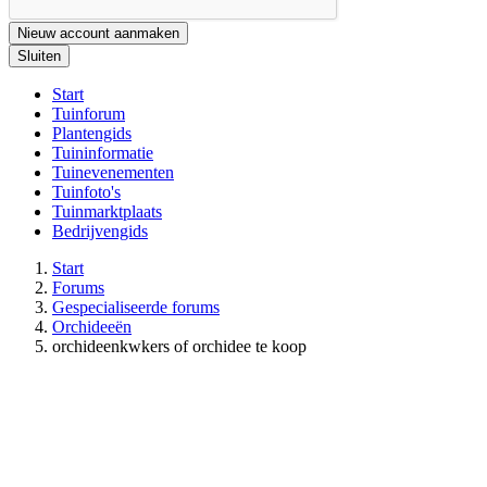
Nieuw account aanmaken
Sluiten
Start
Tuinforum
Plantengids
Tuininformatie
Tuinevenementen
Tuinfoto's
Tuinmarktplaats
Bedrijvengids
Start
Forums
Gespecialiseerde forums
Orchideeën
orchideenkwkers of orchidee te koop