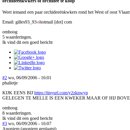
orchideenkwkers of orchidee te koop
Weet iemand een paar orchideeënkwkers rond het West of oost Vlaams
Email:
gilles93_93
hotmail
[dot]
com
omhoog
5 waarderingen.
Ik vind dit een goed bericht
#2
wo, 06/09/2006 - 16:01
phalietje
KIJK EENS BIJ
https://tinyurl.com/y2zknwyp
GELEGEN TE MELLE IS EEN KWEKER MAAR OF HIJ BOVE
omhoog
8 waarderingen.
Ik vind dit een goed bericht
#3
wo, 06/09/2006 - 16:07
Anoniem (anoniem geplaatst)