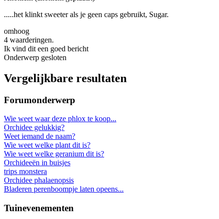
.....het klinkt sweeter als je geen caps gebruikt, Sugar.
omhoog
4 waarderingen.
Ik vind dit een goed bericht
Onderwerp gesloten
Vergelijkbare resultaten
Forumonderwerp
Wie weet waar deze phlox te koop...
Orchidee gelukkig?
Weet iemand de naam?
Wie weet welke plant dit is?
Wie weet welke geranium dit is?
Orchideeën in buisjes
trips monstera
Orchidee phalaenopsis
Bladeren perenboompje laten opeens...
Tuinevenementen