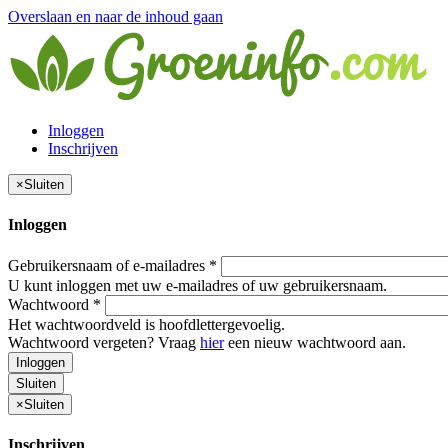
Overslaan en naar de inhoud gaan
Inloggen
Inschrijven
×
Sluiten
Inloggen
Gebruikersnaam of e-mailadres
*
U kunt inloggen met uw e-mailadres of uw gebruikersnaam.
Wachtwoord
*
Het wachtwoordveld is hoofdlettergevoelig.
Wachtwoord vergeten? Vraag
hier
een nieuw wachtwoord aan.
Inloggen
Sluiten
×
Sluiten
Inschrijven