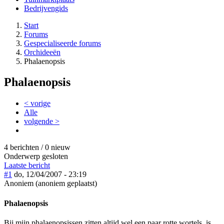
Bedrijvengids
Start
Forums
Gespecialiseerde forums
Orchideeën
Phalaenopsis
Phalaenopsis
< vorige
Alle
volgende >
4 berichten / 0 nieuw
Onderwerp gesloten
Laatste bericht
#1
do, 12/04/2007 - 23:19
Anoniem (anoniem geplaatst)
Phalaenopsis
Bij mijn phalaenopsissen zitten altijd wel een paar rotte wortels, is