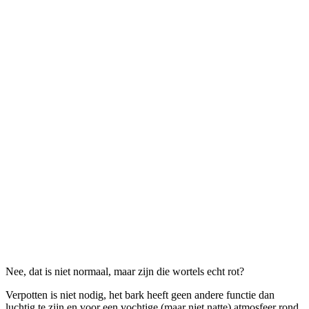
Nee, dat is niet normaal, maar zijn die wortels echt rot?
Verpotten is niet nodig, het bark heeft geen andere functie dan
luchtig te zijn en voor een vochtige (maar niet natte) atmosfeer rond