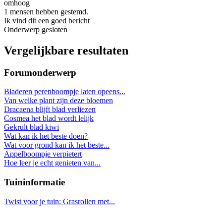
omhoog
1 mensen hebben gestemd.
Ik vind dit een goed bericht
Onderwerp gesloten
Vergelijkbare resultaten
Forumonderwerp
Bladeren perenboompje laten opeens...
Van welke plant zijn deze bloemen
Dracaena blijft blad verliezen
Cosmea het blad wordt lelijk
Gekrult blad kiwi
Wat kan ik het beste doen?
Wat voor grond kan ik het beste...
Appelboompje verpietert
Hoe leer je echt genieten van...
Tuininformatie
Twist voor je tuin: Grasrollen met...