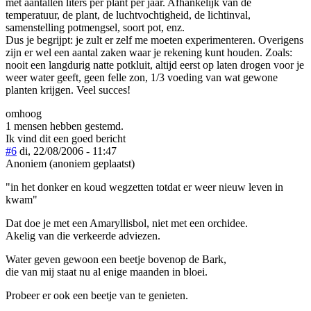
met aantallen liters per plant per jaar. Afhankelijk van de
temperatuur, de plant, de luchtvochtigheid, de lichtinval,
samenstelling potmengsel, soort pot, enz.
Dus je begrijpt: je zult er zelf me moeten experimenteren. Overigens
zijn er wel een aantal zaken waar je rekening kunt houden. Zoals:
nooit een langdurig natte potkluit, altijd eerst op laten drogen voor je
weer water geeft, geen felle zon, 1/3 voeding van wat gewone
planten krijgen. Veel succes!
omhoog
1 mensen hebben gestemd.
Ik vind dit een goed bericht
#6
di, 22/08/2006 - 11:47
Anoniem (anoniem geplaatst)
"in het donker en koud wegzetten totdat er weer nieuw leven in
kwam"
Dat doe je met een Amaryllisbol, niet met een orchidee.
Akelig van die verkeerde adviezen.
Water geven gewoon een beetje bovenop de Bark,
die van mij staat nu al enige maanden in bloei.
Probeer er ook een beetje van te genieten.