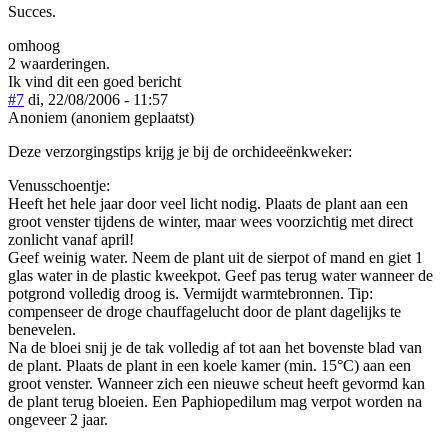
Succes.
omhoog
2 waarderingen.
Ik vind dit een goed bericht
#7
di, 22/08/2006 - 11:57
Anoniem (anoniem geplaatst)
Deze verzorgingstips krijg je bij de orchideeënkweker:
Venusschoentje:
Heeft het hele jaar door veel licht nodig. Plaats de plant aan een
groot venster tijdens de winter, maar wees voorzichtig met direct
zonlicht vanaf april!
Geef weinig water. Neem de plant uit de sierpot of mand en giet 1
glas water in de plastic kweekpot. Geef pas terug water wanneer de
potgrond volledig droog is. Vermijdt warmtebronnen. Tip:
compenseer de droge chauffagelucht door de plant dagelijks te
benevelen.
Na de bloei snij je de tak volledig af tot aan het bovenste blad van
de plant. Plaats de plant in een koele kamer (min. 15°C) aan een
groot venster. Wanneer zich een nieuwe scheut heeft gevormd kan
de plant terug bloeien. Een Paphiopedilum mag verpot worden na
ongeveer 2 jaar.