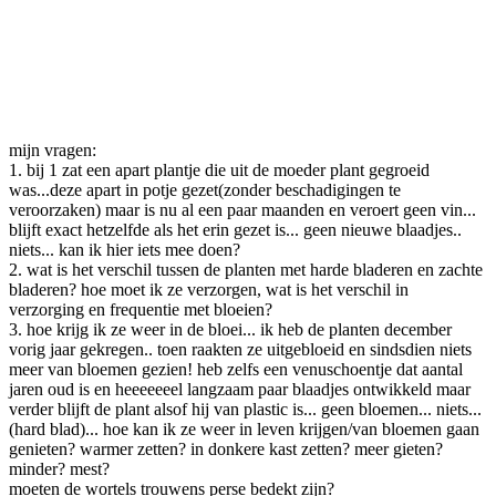
mijn vragen:
1. bij 1 zat een apart plantje die uit de moeder plant gegroeid
was...deze apart in potje gezet(zonder beschadigingen te
veroorzaken) maar is nu al een paar maanden en veroert geen vin...
blijft exact hetzelfde als het erin gezet is... geen nieuwe blaadjes..
niets... kan ik hier iets mee doen?
2. wat is het verschil tussen de planten met harde bladeren en zachte
bladeren? hoe moet ik ze verzorgen, wat is het verschil in
verzorging en frequentie met bloeien?
3. hoe krijg ik ze weer in de bloei... ik heb de planten december
vorig jaar gekregen.. toen raakten ze uitgebloeid en sindsdien niets
meer van bloemen gezien! heb zelfs een venuschoentje dat aantal
jaren oud is en heeeeeeel langzaam paar blaadjes ontwikkeld maar
verder blijft de plant alsof hij van plastic is... geen bloemen... niets...
(hard blad)... hoe kan ik ze weer in leven krijgen/van bloemen gaan
genieten? warmer zetten? in donkere kast zetten? meer gieten?
minder? mest?
moeten de wortels trouwens perse bedekt zijn?