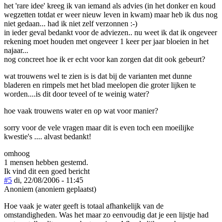
het 'rare idee' kreeg ik van iemand als advies (in het donker en koud
wegzetten totdat er weer nieuw leven in kwam) maar heb ik dus nog
niet gedaan... had ik niet zelf verzonnen :-)
in ieder geval bedankt voor de adviezen.. nu weet ik dat ik ongeveer
rekening moet houden met ongeveer 1 keer per jaar bloeien in het
najaar...
nog concreet hoe ik er echt voor kan zorgen dat dit ook gebeurt?
wat trouwens wel te zien is is dat bij de varianten met dunne
bladeren en rimpels met het blad meelopen die groter lijken te
worden....is dit door teveel of te weinig water?
hoe vaak trouwens water en op wat voor manier?
sorry voor de vele vragen maar dit is even toch een moeilijke
kwestie's .... alvast bedankt!
omhoog
1 mensen hebben gestemd.
Ik vind dit een goed bericht
#5
di, 22/08/2006 - 11:45
Anoniem (anoniem geplaatst)
Hoe vaak je water geeft is totaal afhankelijk van de
omstandigheden. Was het maar zo eenvoudig dat je een lijstje had