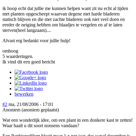
ik hoop echt dat jullie me kunnen helpen want zit nu echt al tijden
met planten opgescheept waarvan degene met harde bladeren
statisch blijven en die met zachte bladeren ook niet veel doen en
eerder de neiging hebben om blaadjes te vergelen en af te laten
sterven(heel langzaam)....
Alvast erg bedankt voor jullie hulp!
omhoog
5 waarderingen.
Ik vind dit een goed bericht
bewerken
#2
ma, 21/08/2006 - 17:01
Anoniem (anoniem geplaatst)
Wat een wonderlijk idee, om een plant in een donkere kast te zetten!
Waar haalt u dit soort nonsens vandaan?
Een Paphiopedilum bloeit maar 1 x per jaar, dus vanaf december is