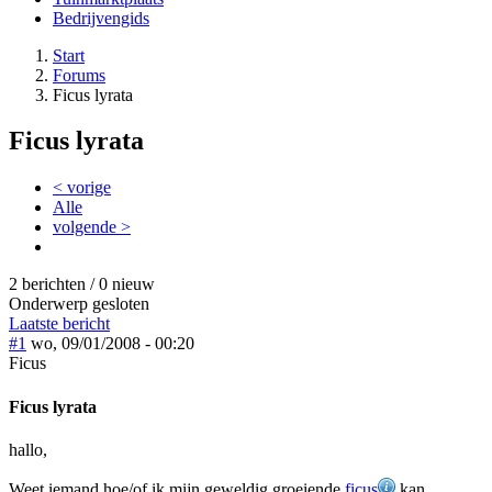
Bedrijvengids
Start
Forums
Ficus lyrata
Ficus lyrata
< vorige
Alle
volgende >
2 berichten / 0 nieuw
Onderwerp gesloten
Laatste bericht
#1
wo, 09/01/2008 - 00:20
Ficus
Ficus lyrata
hallo,
Weet iemand hoe/of ik mijn geweldig groeiende
ficus
kan