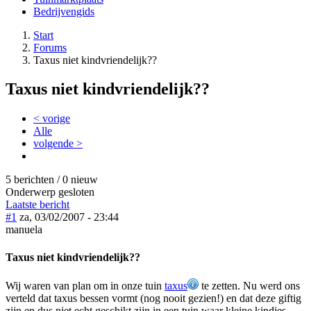
Bedrijvengids
Start
Forums
Taxus niet kindvriendelijk??
Taxus niet kindvriendelijk??
< vorige
Alle
volgende >
5 berichten / 0 nieuw
Onderwerp gesloten
Laatste bericht
#1
za, 03/02/2007 - 23:44
manuela
Taxus niet kindvriendelijk??
Wij waren van plan om in onze tuin
taxus
te zetten. Nu werd ons
verteld dat taxus bessen vormt (nog nooit gezien!) en dat deze giftig
zijn en dus niet echt geschikt zijn in een tuin waar kleine kindjes