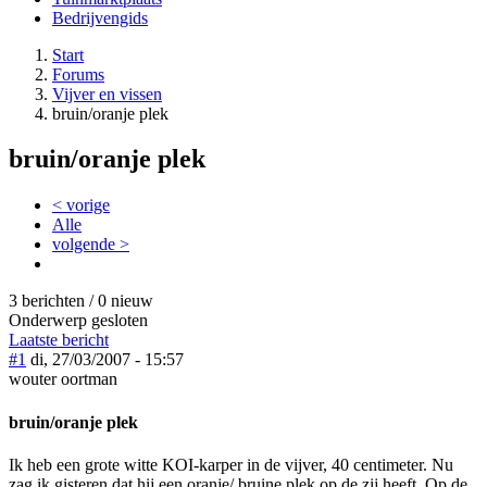
Bedrijvengids
Start
Forums
Vijver en vissen
bruin/oranje plek
bruin/oranje plek
< vorige
Alle
volgende >
3 berichten / 0 nieuw
Onderwerp gesloten
Laatste bericht
#1
di, 27/03/2007 - 15:57
wouter oortman
bruin/oranje plek
Ik heb een grote witte KOI-karper in de vijver, 40 centimeter. Nu
zag ik gisteren dat hij een oranje/ bruine plek op de zij heeft. Op de