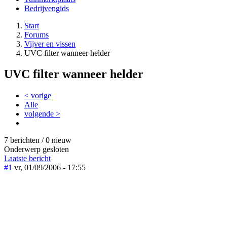
Bedrijvengids
Start
Forums
Vijver en vissen
UVC filter wanneer helder
UVC filter wanneer helder
< vorige
Alle
volgende >
7 berichten / 0 nieuw
Onderwerp gesloten
Laatste bericht
#1
vr, 01/09/2006 - 17:55