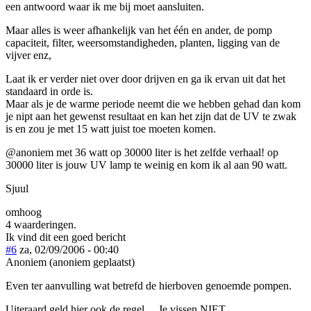
een antwoord waar ik me bij moet aansluiten.
Maar alles is weer afhankelijk van het één en ander, de pomp
capaciteit, filter, weersomstandigheden, planten, ligging van de
vijver enz,
Laat ik er verder niet over door drijven en ga ik ervan uit dat het
standaard in orde is.
Maar als je de warme periode neemt die we hebben gehad dan kom
je nipt aan het gewenst resultaat en kan het zijn dat de UV te zwak
is en zou je met 15 watt juist toe moeten komen.
@anoniem met 36 watt op 30000 liter is het zelfde verhaal! op
30000 liter is jouw UV lamp te weinig en kom ik al aan 90 watt.
Sjuul
omhoog
4 waarderingen.
Ik vind dit een goed bericht
#6
za, 02/09/2006 - 00:40
Anoniem (anoniem geplaatst)
Even ter aanvulling wat betrefd de hierboven genoemde pompen.
Uiteraard geld hier ook de regel.....Je vissen NIET