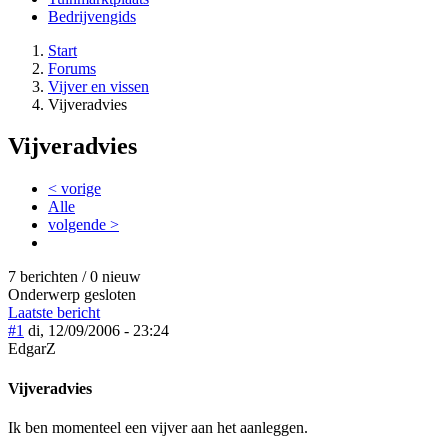
Bedrijvengids
Start
Forums
Vijver en vissen
Vijveradvies
Vijveradvies
< vorige
Alle
volgende >
7 berichten / 0 nieuw
Onderwerp gesloten
Laatste bericht
#1
di, 12/09/2006 - 23:24
EdgarZ
Vijveradvies
Ik ben momenteel een vijver aan het aanleggen.