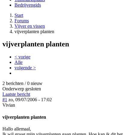
Bedrijvengids
Start
Forums
Vijver en vissen
vijverplanten planten
vijverplanten planten
< vorige
Alle
volgende >
2 berichten / 0 nieuw
Onderwerp gesloten
Laatste bericht
#1
zo, 09/07/2006 - 17:02
Vivian
vijverplanten planten
Hallo allemaal,
Ik wil graag mijn vijverplanten gaan planten. Hoe kan ik dit het